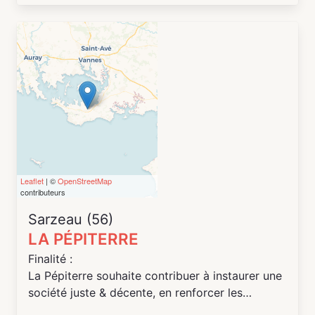
permettre de se reconnecter à la nature.
- Lieu de travail, mais aussi de partage et
d’échange. On y vient pour faire grandir ses
projets, on en sort grandi. On y vient pour
cultiver et se cultiver.
Sur place, nous proposons une trentaine de
postes de travail répartis sur deux niveaux, et la
possibilité d'accéder à près de 1000 m2
d'espaces extérieurs dédiés à des
expérimentations de jardinage urbain et à
l'organisation d'événements.
Leaflet
| ©
OpenStreetMap
contributeurs
Sarzeau (56)
LA PÉPITERRE
Finalité :
La Pépiterre souhaite contribuer à instaurer une
société juste & décente, en renforcer les
activités agricoles ou