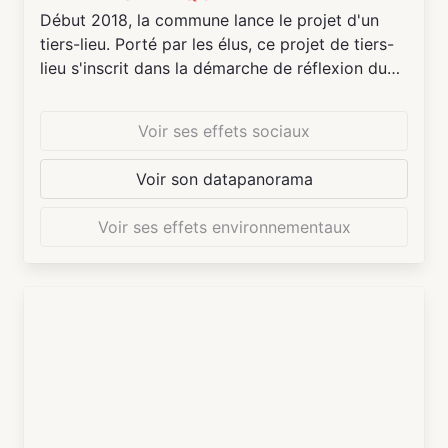
Début 2018, la commune lance le projet d'un
tiers-lieu. Porté par les élus, ce projet de tiers-
lieu s'inscrit dans la démarche de réflexion du
Bouvron de demain et de la dynamisation du
centre-bourg. À mi-chemin entre Nantes et
Voir ses effets sociaux
Saint-Nazaire, la commune de 3000 habitants
mise sur un développement démographique.
Voir son datapanorama
Dès lors, il est important de penser les services
à la population permettant de maintenir du lien
Voir ses effets environnementaux
social voire de le développer.
La commune, habituée aux démarches
participatives, lance des réunions publiques et
ateliers de co-construction du projet avec les
habitants pour définir un tiers-lieu
correspondant à leurs attentes, les impliquer et
les mobiliser dans la mise en oeuvre du projet.