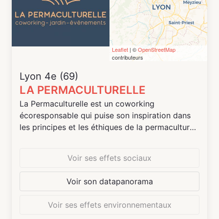
Leaflet
| ©
OpenStreetMap
contributeurs
Lyon 4e (69)
LA PERMACULTURELLE
La Permaculturelle est un coworking
écoresponsable qui puise son inspiration dans
les principes et les éthiques de la permaculture.
- Lieu d’épanouissement professionnel : on y
vient pour travailler dans de bonnes conditions,
Voir ses effets sociaux
on prend soin des hommes et des femmes qui
viennent y travailler.
Voir son datapanorama
- Lieu « facilitateur » de la transition écologique.
Tout est fait pour minimiser l’impact sur
Voir ses effets environnementaux
l’environnement de nos adhérents et leur