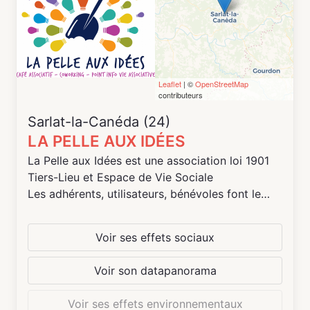
favoriser le développement et l’autonomie des
porteurs de projet.
Leaflet
| ©
OpenStreetMap
contributeurs
Sarlat-la-Canéda (24)
LA PELLE AUX IDÉES
La Pelle aux Idées est une association loi 1901
Tiers-Lieu et Espace de Vie Sociale
Les adhérents, utilisateurs, bénévoles font le
lieu, il évolue en fonction des envies des
personnes qui le font vivre.
Voir ses effets sociaux
Ce lieu se compose :
- Café associatif (ateliers et évènements)
Voir son datapanorama
- Espace de travail partagé
- Guid'Asso : accueil et orientation des
Voir ses effets environnementaux