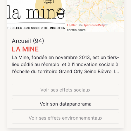
Leaflet
| ©
OpenStreetMap
contributeurs
Arcueil (94)
LA MINE
La Mine, fondée en novembre 2013, est un tiers-
lieu dédié au réemploi et à l'innovation sociale à
l'échelle du territoire Grand Orly Seine Bièvre. Il
œuvre à la sensibilisation à l'obsolescence
programmée, et à l'éducation à la préservation
Voir ses effets sociaux
de l'environnement et au développement
durable. Il vise également à créer et renforcer le
Voir son datapanorama
lien social à l'échelle des communes mais aussi
du territoire. Il contribue à l'amélioration du
Voir ses effets environnementaux
pouvoir d'achat de sa clientèle. Son action
s'articule sur quatre dimensions. Une dimension