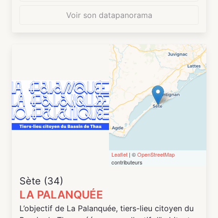
• Accompagnement et ouverture des séniors
vers le numérique.
Voir son datapanorama
• Faire ses achats sur Internet.
Mais la Parenthèse c’est aussi les archives :
La Parenthèse Numérique c’est également le lieu
de consultation des archives municipales. Deux
créneaux sont proposés le mardi et le jeudi pour
vous permettre de réaliser des recherches
généalogiques ou historiques grâce à la
richesse d’un fond d’archives.
Leaflet
| ©
OpenStreetMap
contributeurs
Venez nous rencontrer !
Sète (34)
LA PALANQUÉE
L’objectif de La Palanquée, tiers-lieu citoyen du