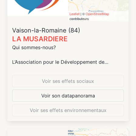
Leaflet
| ©
OpenStreetMap
contributeurs
Vaison-la-Romaine (84)
LA MUSARDIERE
Qui sommes-nous?
L’Association pour le Développement de
l’Economie Circulaire Pays Vaison (ADEC-PV),
créée en 2017, se donne comme mission de
Voir ses effets sociaux
créer un pôle d’activités autour de l’Economie
Circulaire.
Voir son datapanorama
Son ambition est de générer :
Voir ses effets environnementaux
Des projets concrets autour de l’Economie
Circulaire
Des emplois
Du lien social