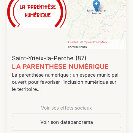
Leaflet
| ©
OpenStreetMap
contributeurs
Saint-Yrieix-la-Perche (87)
LA PARENTHÈSE NUMÉRIQUE
La parenthèse numérique : un espace municipal
ouvert pour favoriser l’inclusion numérique sur
le territoire
Dans ce tiers-lieu convivial et multi
Voir ses effets sociaux
générationnel, outre les solutions proposées
pour vous connecter, imprimer ou numériser,
Voir son datapanorama
vous trouverez un accompagnement pour vos
démarches quotidiennes sur internet, vos