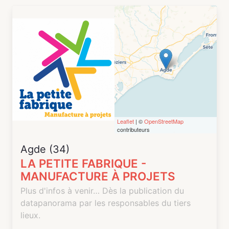
Leaflet
| ©
OpenStreetMap
contributeurs
Agde (34)
LA PETITE FABRIQUE -
MANUFACTURE À PROJETS
Plus d'infos à venir… Dès la publication du
datapanorama par les responsables du tiers
lieux.