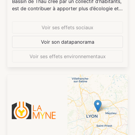
Bassin de Thau créé par un collectif d’habitants,
est de contribuer à apporter plus d’écologie et
de solidarité sur le territoire, à donner envie
d’agir ensemble, à dynamiser les initiatives, les
Voir ses effets sociaux
créations d’entreprises, les pratiques innovantes
qui répondent à ces défis. Lieu ouvert et
Voir son datapanorama
convivial, il offre des services aux
professionnels (fablab, coworking d’une
Voir ses effets environnementaux
vingtaine de places, salles de réunion,
formation, séminaire, entretiens) tout en
accueillant le grand public dans son café
cantine pour le déjeuner, dans des journées et
soirées évènementielles lors des mois « Vivons
demain ! » sur des thématiques de transition
écologique ou d’innovation sociale , dans des
ateliers éducatifs et culturels animés par des
associations, des professionnels, des
particuliers souhaitant transmettre leur savoir-
faire. Il cherche à décloisonner et à favoriser le