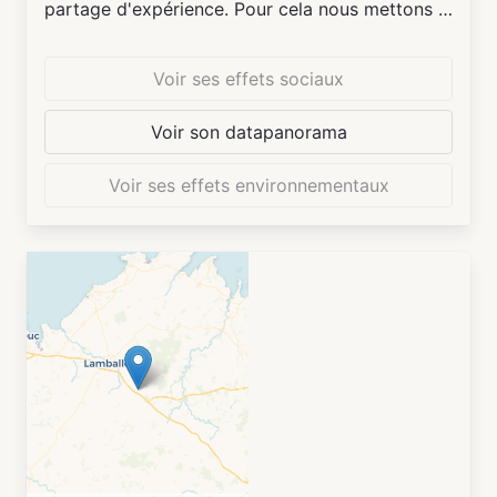
partage d'expérience. Pour cela nous mettons à
disposition un espace de coworking et la
location de deux bureaux, il y a également la
Voir ses effets sociaux
possibilité de privatiser notre grande salle de 66
m². Nous proposons une petite restauration
Voir son datapanorama
végétarienne le midi et salon de thé le reste de
la journée ainsi que des sessions de cuisine
Voir ses effets environnementaux
partagée. Nous accueillons des expositions de
créateurs locaux sur nos murs et dans notre
petite boutique éphémère. Nous organisons des
soirées thématiques (ciné-échanges, karaoké,
concerts, théâtre, découverte de pratiques,
cercles de chant...). Nous hébergeons une
épicerie autogérée ainsi qu'un repair café. Des
cours d'anglais pour les enfants, de l'éveil
musical, de la méditation sont proposés
régulièrement par des entreprises et
associations. Nous accueillons gratuitement une
association étudiante les dimanches après-midi.