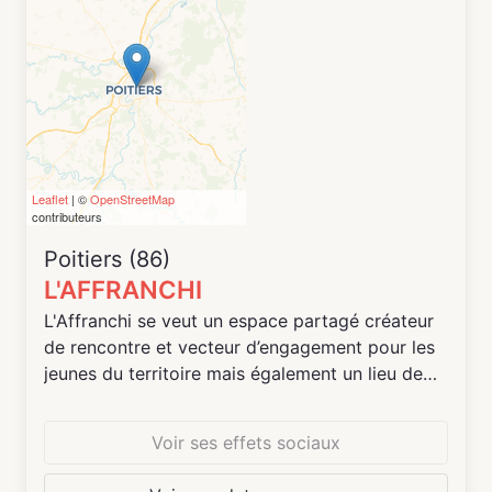
Enfin, L'Agronaute c'est également une
programmation culturelle diversifiée qui
souhaite toucher le plus largement le public
nantais et faire éveiller les consciences et faire
jardiner le plus grand nombre. Pour cela,
concert, dj set, ateliers, théatre...tous les
moyens sont bon pour venir découvrir le tiers
Leaflet
| ©
OpenStreetMap
lieu.
contributeurs
Poitiers (86)
L'AFFRANCHI
L'Affranchi se veut un espace partagé créateur
de rencontre et vecteur d’engagement pour les
jeunes du territoire mais également un lieu de
vie à destination des lycéens et des étudiants
Voir ses effets sociaux