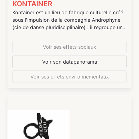
KONTAINER
Kontainer est un lieu de fabrique culturelle créé
sous l'impulsion de la compagnie Androphyne
(cie de danse pluridisciplinaire) : il regroupe un
coworking, des ateliers partagés d'artistes et
d'artisans, un studio de répétition et
Voir ses effets sociaux
d'enregistrement dans un cadre champêtre à
quelques kilomètres de l'océan. Kontainer
Voir son datapanorama
accueille également des résidences d'artistes
(toutes disciplines) et organise régulièrement
Voir ses effets environnementaux
des rencontres et des sorties de résidences.
Des events et des ateliers d'éducation populaire
y sont régulièrement proposés ainsi qu'un
festival pluridisciplinaire annuel en juillet. Une
pépinière artistique jeune est mise en place
depuis 2021 nommée la POPinière. Notre
mascotte Gertrude, vous attend!