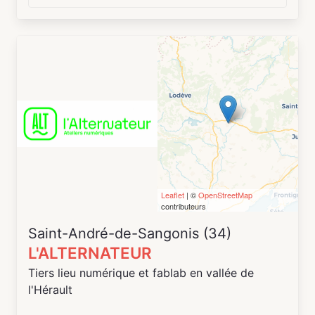
gravitent dans le domaine de l’entreprenariat et
de l’innovation. Nos services : espace
coworking, bureaux et salles à la location,
pépinières d'entreprises, salle de créativité et un
fablab.
Leaflet
| ©
OpenStreetMap
contributeurs
Saint-André-de-Sangonis (34)
L'ALTERNATEUR
Tiers lieu numérique et fablab en vallée de
l'Hérault