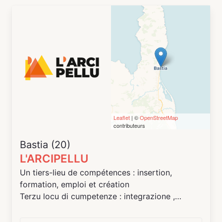
Leaflet
| ©
OpenStreetMap
contributeurs
Bastia (20)
L'ARCIPELLU
Un tiers-lieu de compétences : insertion,
formation, emploi et création
Terzu locu di cumpetenze : integrazione ,
furmazione, impiegnu et creazione
L’Arcipellu, néologisme qui rappelle un ensemble