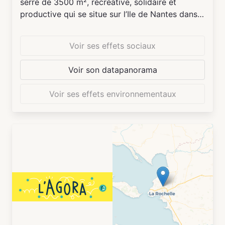
serre de 3500 m², récréative, solidaire et
productive qui se situe sur l’Ile de Nantes dans
l’ancien M.I.N. Elle est l’endroit où nous pouvons
réinventer la relation avec l'agriculture en ville.
Voir ses effets sociaux
Pendant son intervention de 5 ans sur cet
espace à partir de 2019, puis finalement
Voir son datapanorama
renouvelée jusqu'en 2030, elle doit donner lieu à
l’émergence et la diffusion des solutions
Voir ses effets environnementaux
pratiques pour l'agriculture urbaine. Elle permet
aux professionnels et au grand public de
produire ensemble. Cette ferme, c’est aussi des
personnes passionnées ou curieuses, qui
souhaitent s'interroger et participer à la
découverte de l'agriculture urbaine.
Dans le cadre de ses missions d’aménagement
de l'île de Nantes et de développement des
industries culturelles et créatives à l’échelle de
la métropole nantaise, la SAMOA a choisi de