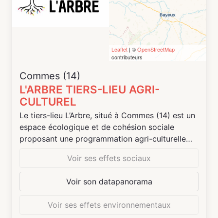
Leaflet
| ©
OpenStreetMap
contributeurs
Commes (14)
L'ARBRE TIERS-LIEU AGRI-
CULTUREL
Le tiers-lieu L’Arbre, situé à Commes (14) est un
espace écologique et de cohésion sociale
proposant une programmation agri-culturelle
tout au long de l’année.
Voir ses effets sociaux
L’association a été créée au printemps 2020 à
Voir son datapanorama
l’initiative de quatre porteurs de projet engagés
au sein du territoire.
Voir ses effets environnementaux
Bien qu'initié par quatre personnes, l’Arbre a