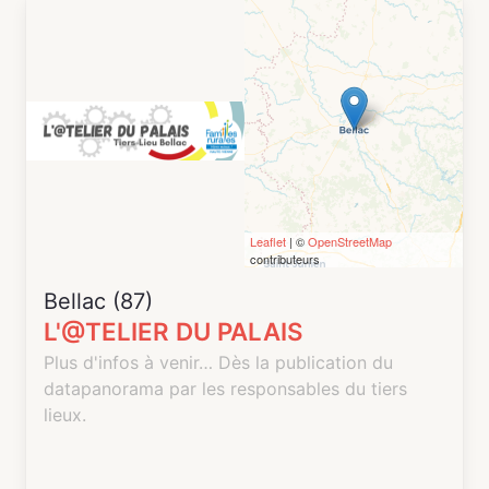
transformation du lieu.
Leaflet
| ©
OpenStreetMap
contributeurs
Bellac (87)
L'@TELIER DU PALAIS
Plus d'infos à venir… Dès la publication du
datapanorama par les responsables du tiers
lieux.