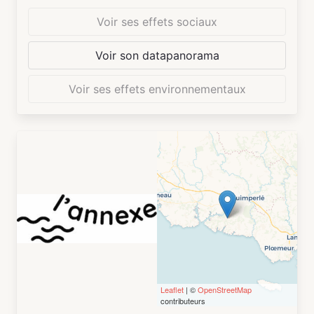
disponibles en accès libre, un accompagnement
Voir ses effets sociaux
dans vos démarches numériques, des ateliers
collectifs ou individuels d'initiation ou de
Voir son datapanorama
perfectionnement à l'outil informatique, des
conseils, des dépannages...
Voir ses effets environnementaux
Des ateliers collectifs pour tous les goûts :
peinture, écriture, lectures, RAP, Slam, Clown,
nutrition et naturopathie, photos, sonothérapie,
musée numérique, art créatif...
Un Pôle associatif
Une aide aux associations et aux bénévoles
d'associations, des ressources pour la création
et la gestion des associations, la mise à
disposition de salles, des formations aux
bénévoles...
Leaflet
| ©
OpenStreetMap
contributeurs