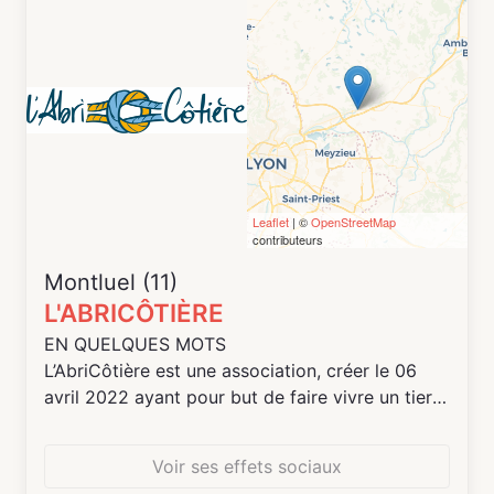
Leaflet
| ©
OpenStreetMap
contributeurs
Montluel (11)
L'ABRICÔTIÈRE
EN QUELQUES MOTS
L’AbriCôtière est une association, créer le 06
avril 2022 ayant pour but de faire vivre un tiers-
lieu participatif et de coordonner les activités
des adhérents. C’est un lieu d’échanges et de
Voir ses effets sociaux
diversités avec pour objectif de générer