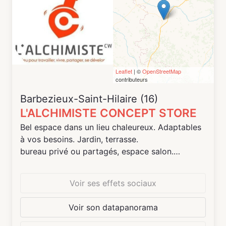
Leaflet
| ©
OpenStreetMap
contributeurs
Barbezieux-Saint-Hilaire (16)
L'ALCHIMISTE CONCEPT STORE
Bel espace dans un lieu chaleureux. Adaptables
à vos besoins. Jardin, terrasse.
bureau privé ou partagés, espace salon.
Restauration sur place avec prix spécial pour les
abonnés.
Voir ses effets sociaux
Possibilité de réaliser des animations autour de
votre activité en bénéficiant des 3000 abonnés
Voir son datapanorama
réseau sociaux et du fichier clients.