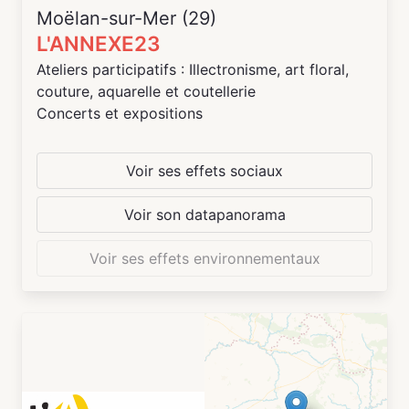
Un espace d'exposition ouvert aux artistes, de
Moëlan-sur-Mer (29)
spectacle, de conférence
L'ANNEXE23
Un espace de convivialité autour d'un café, d'un
Ateliers participatifs : Illectronisme, art floral,
thé
couture, aquarelle et coutellerie
Concerts et expositions
Voir ses effets sociaux
Voir son datapanorama
Voir ses effets environnementaux