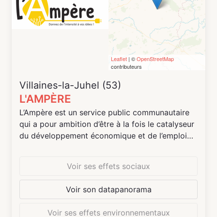
Leaflet
| ©
OpenStreetMap
contributeurs
Villaines-la-Juhel (53)
L'AMPÈRE
L’Ampère est un service public communautaire
qui a pour ambition d’être à la fois le catalyseur
du développement économique et de l’emploi
local, un acteur de la transition numérique et
écologique sur le territoire et un vecteur de
Voir ses effets sociaux
créativité par le partage et l’échange. L’Ampère
contribue à faciliter les échanges entre
Voir son datapanorama
entrepreneurs, salariés, porteurs de projets,
freelances, associations et institutionnels qui
Voir ses effets environnementaux