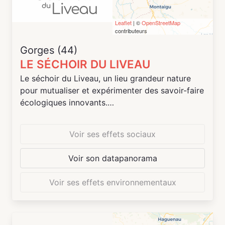
Leaflet
| ©
OpenStreetMap
contributeurs
Gorges (44)
LE SÉCHOIR DU LIVEAU
Le séchoir du Liveau, un lieu grandeur nature
pour mutualiser et expérimenter des savoir-faire
écologiques innovants.
C’est avant tout un lieu d’exception en pleine
Voir ses effets sociaux
nature de 300m2 sur 2 niveaux, en bordure de
rivière qui relie Nantes à Clisson, sur la route
Voir son datapanorama
touristique du Vignoble nantais.
Voir ses effets environnementaux
**Le café-boutique**
Au RDC, il offre l’accès à un café-boutique au
cœur d’un lieu naturel labellisé « art et histoire »