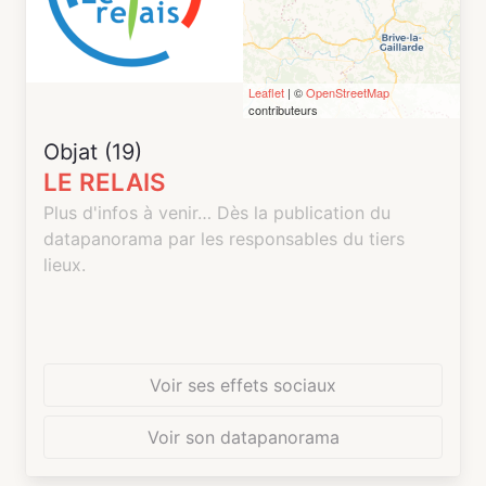
d'options pour manger à midi.
Une salle de réunion disponible à la location à
des entreprises extérieures
Leaflet
| ©
OpenStreetMap
contributeurs
Objat (19)
LE RELAIS
Plus d'infos à venir… Dès la publication du
datapanorama par les responsables du tiers
lieux.
Voir ses effets sociaux
Voir son datapanorama