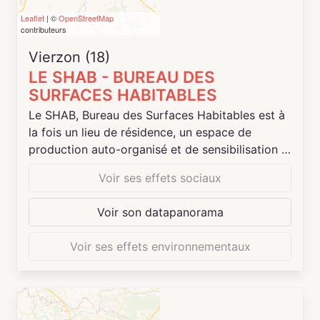
s'essayer à la programmation ou à la découpe
Leaflet
| ©
OpenStreetMap
laser, de passer aux logiciels libres, de
contributeurs
participer à une Game Jam ou à un apéro du
Vierzon (18)
numérique, et bien d'autres choses encore.
LE SHAB - BUREAU DES
SURFACES HABITABLES
Le SHAB, Bureau des Surfaces Habitables est à
la fois un lieu de résidence, un espace de
production auto-organisé et de sensibilisation à
l’architecture et l’urbanisme. Le SHAB est un lieu
Voir ses effets sociaux
où l’on peut réfléchir et fabriquer, se rencontrer,
se retrouver et rester un moment.
Voir son datapanorama
L’association SHAB organise différents
événements dans le cadre de son laboratoire où
Voir ses effets environnementaux
se réunissent les membres qui portent une
réflexion et des expérimentations collectives sur
la vie urbaine de Vierzon et des petites et
moyennes villes en France.