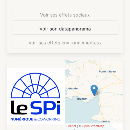
portées puissent être partagées, valorisées et
expérimentées.
Voir ses effets sociaux
Le Spot, ouvert en janvier 2021, a trouvé ses
publics et a démontré son utilité pour participer
Voir son datapanorama
à la création de synergies entre La Poste et son
environnement.
Voir ses effets environnementaux
Avec plus de 3000 visiteurs par an, internes au
Groupe et acteurs de l'écosystème innovation,
mais aussi plus de 200 évènements en 2022,
dont de nombreuses Learning expédition, ce
lieu atypique contribue à porter l'Innovation
d'un Groupe multi-métiers.
Leaflet
| ©
OpenStreetMap