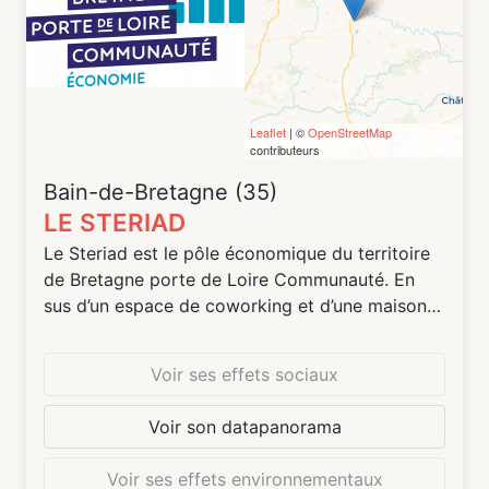
Leaflet
| ©
OpenStreetMap
contributeurs
Bain-de-Bretagne (35)
LE STERIAD
Le Steriad est le pôle économique du territoire
de Bretagne porte de Loire Communauté. En
sus d’un espace de coworking et d’une maison
de services au public, le bâtiment propose des
bureaux à la location à tarifs attractifs pour les
Voir ses effets sociaux
entrepreneurs.
Voir son datapanorama
Pour un service de proximité efficient pour les
entreprises, le bâtiment est situé au cœur du
Voir ses effets environnementaux