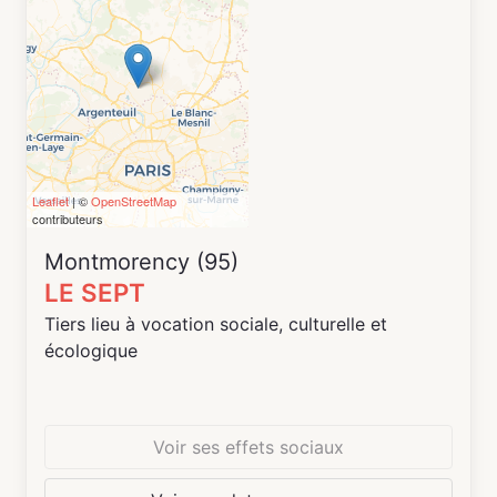
Lorsque le lieu n’est pas occupé par les temps
forts de l’association SHAB, ce dernier est
ouvert aux personnes de tout domaine
souhaitant pouvoir bénéficier d’un lieu pour
développer leur réflexion et leurs travaux.
Leaflet
| ©
OpenStreetMap
contributeurs
Montmorency (95)
LE SEPT
Tiers lieu à vocation sociale, culturelle et
écologique
Voir ses effets sociaux