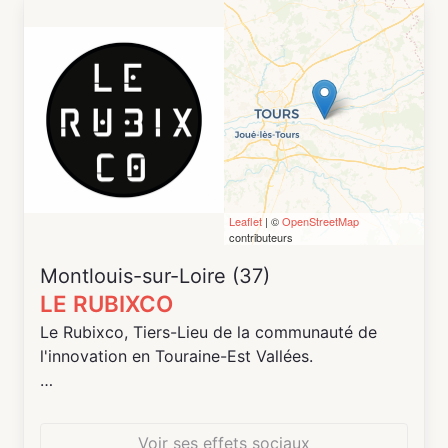
Leaflet
| ©
OpenStreetMap
contributeurs
Montlouis-sur-Loire (37)
LE RUBIXCO
Le Rubixco, Tiers-Lieu de la communauté de
l'innovation en Touraine-Est Vallées.
Dans une volonté de soutenir la croissance
économique et de structurer l'écosystème sur
Voir ses effets sociaux