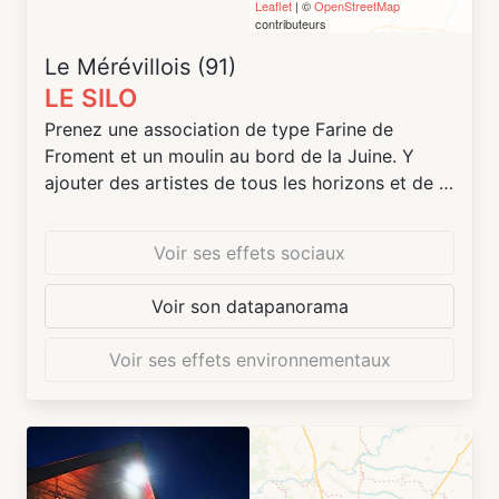
Leaflet
| ©
OpenStreetMap
contributeurs
Le Mérévillois (91)
LE SILO
Prenez une association de type Farine de
Froment et un moulin au bord de la Juine. Y
ajouter des artistes de tous les horizons et de la
bonne farine pour bien parfumer votre
fromentation. Laisser mijoter un peu en
Voir ses effets sociaux
présence de compagnies artistiques en
résidence et présenter sous forme de soirées
Voir son datapanorama
spectacle, d'ateliers, d'expositions numériques
et pourquoi pas de festival de plein air…
Voir ses effets environnementaux