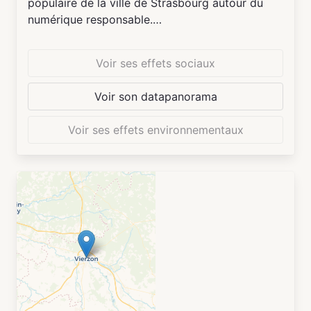
populaire de la ville de Strasbourg autour du
numérique responsable.
Les activités du Shadok s'articulent autour de
trois axes : le numérique du quotidien, le
Voir ses effets sociaux
numérique créatif, et l'accompagnement des
aidants numériques. Toutes les activités
Voir son datapanorama
s'inscrivent dans la stratégie Numérique
Responsable de la ville de Strasbourg, qui
Voir ses effets environnementaux
promeut un numérique soucieux de son impact
écologique, social et démocratique. La stratégie
Numérique Responsable a ciblé trois enjeux :
sobriétés numériques, solidarités numériques, et
les libertés numériques.
Au Shadok, cela va prendre la forme d'ateliers,
de festivals, de conférences ou encore de
stages. Petit·e·s et grand·e·s sont invité·e·s à
profiter de ces activités gratuites afin
d'apprendre à être autonome en ligne, de
redécouvrir les jeux vidéos indépendants, de