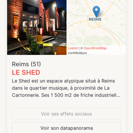
Leaflet
| ©
OpenStreetMap
contributeurs
Reims (51)
LE SHED
Le Shed est un espace atypique situé à Reims
dans le quartier musique, à proximité de La
Cartonnerie. Ses 1 500 m2 de friche industrielle
réhabilités regroupent : la micro-brasserie
artisanale Senses Brewing, le Jazzus Club
Voir ses effets sociaux
(espace concert dédié au jazz et à la Great
Black Music géré par Jazzus Productions), un
Voir son datapanorama
bar-cantine (burger, frites, pâté-croûte…), deux