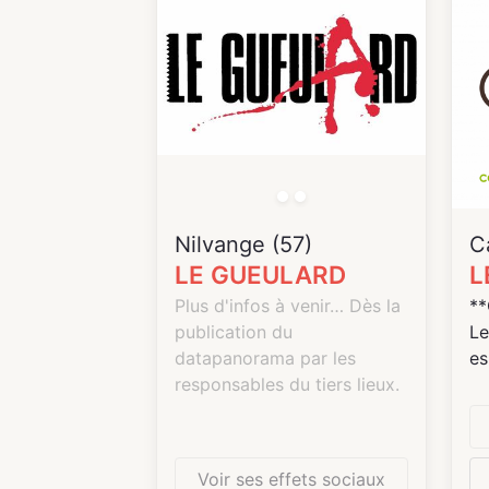
Le
Nilvange (57)
C
LE GUEULARD
L
Plus d'infos à venir… Dès la
**
publication du
Le
datapanorama par les
es
responsables du tiers lieux.
pa
Re
L’
Voir ses effets sociaux