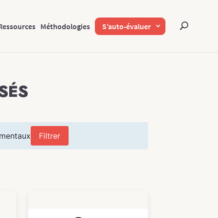
Ressources
Méthodologies
S’auto-évaluer
SÉS
ementaux
Filtrer