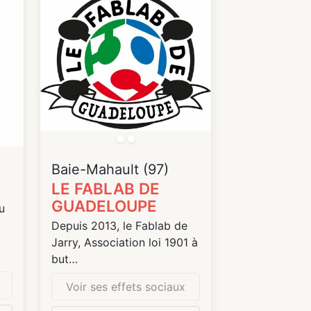
es
s
 à
Leaflet
| ©
OpenStr
Baie-Mahault (97)
en
LE FABLAB DE
GUADELOUPE
s
u
Depuis 2013, le Fablab de
Jarry, Association loi 1901 à
but
non lucratif reconnu
Voir ses effets sociaux
s
s
d’intérêt publique, distille un
ts
re
courant