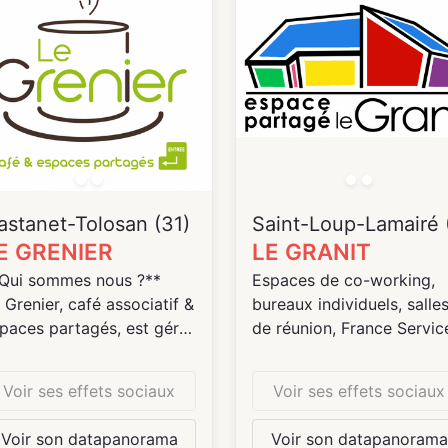
aflet
| ©
OpenStreetMap
contributeurs
Leaflet
| ©
OpenStreetMap
contributeur
astanet-Tolosan (31)
Saint-Loup-Lamairé 
E GRENIER
LE GRANIT
Qui sommes nous ?**
Espaces de co-working,
 Grenier, café associatif &
bureaux individuels, salle
paces partagés, est géré
de réunion, France Servic
r l’association
accès numérique...
ssources.
Voir ses effets sociaux
Voir ses effets sociaux
association est née en
Voir son datapanorama
Voir son datapanorama