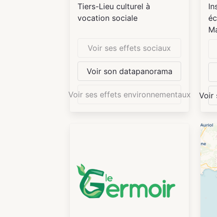
pu
Tiers-Lieu culturel à
In
pa
vocation sociale
éc
le
Ma
ob
Va
Voir ses effets sociaux
ci
Le
tr
Voir son datapanorama
da
co
d’
du
Voir ses effets environnementaux
Voir
co
rô
Et
su
a 
de
20
La
ce
GR
Gr
de
no
**
po
De
et
qu
Le
ac
en