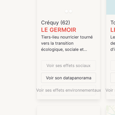
de
gl
et
co
Le
fo
ci
Créquy (62)
T
Ap
un
LE GERMOIR
Re
L
so
qu
au
Tiers-lieu nourricier tourné
Le
pl
cu
vers la transition
de
su
et
écologique, sociale et
d’
di
vo
alimentaire
GR
Un
Voir ses effets sociaux
**
ad
et
Le
de
un
Voir son datapanorama
(é
co
éq
so
la
te
Voir ses effets environnementaux
Voir
go
vi
vo
ob
Un
je
• 
ac
de
li
la
pe