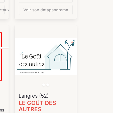
ntaux
Voir son datapanorama
s
Leaflet
| ©
OpenStr
Langres (52)
LE GOÛT DES
AUTRES
ins