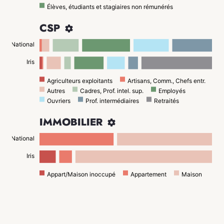
Élèves, étudiants et stagiaires non rémunérés
CSP

National
Iris
Agriculteurs exploitants
Artisans, Comm., Chefs entr.
Autres
Cadres, Prof. intel. sup.
Employés
Ouvriers
Prof. intermédiaires
Retraités
IMMOBILIER

National
Iris
Appart/Maison inoccupé
Appartement
Maison