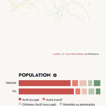
Leaflet
| ©
OpenStreetMap
contributeurs
POPULATION

National
Iris
Actif occupé
Autre inactif
Chômeur (Actif inoccupé)
Retraités ou préretraités