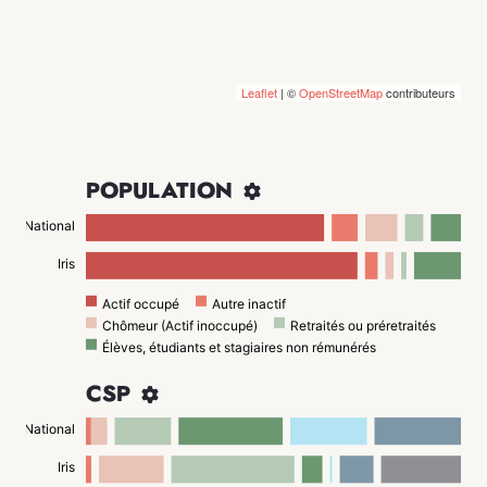
Leaflet
| ©
OpenStreetMap
contributeurs
POPULATION

National
Iris
Actif occupé
Autre inactif
Chômeur (Actif inoccupé)
Retraités ou préretraités
Élèves, étudiants et stagiaires non rémunérés
CSP

National
Iris