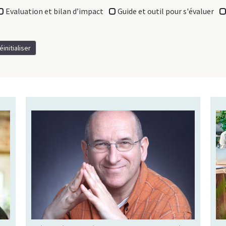
Evaluation et bilan d’impact
Guide et outil pour s'évaluer
Dans cet entretien de Michel Bauwens
par Pascal Desfarges, le fondateur de la
Peer to Peer Foundation nous présente
les Communs, et leur défense, comme
une solution à la crise sanitaire que nous
traversons à l’heure actuelle.
Article
Type de ressource:
Effets sociaux
Thématique: