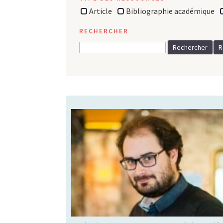
Article
Bibliographie académique
RECHERCHER
Olivier Jaspart, dans son travail autour
des biens communs, tente de construire
une théorie des communs administratifs.
En s’appuyant sur les textes juridiques
français et des expériences et avancées
du droit italien autour des biens
communs, il nous propose dans cet
entretien mené par Pascal Desfarges
une réflexion argumentée sur les
conditions juridiques possibles
permettant […]