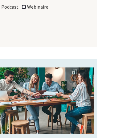
Podcast
Webinaire
Et si les tiers-lieux étaient les meilleurs
alliés de la démocratie contributive et de
l’action citoyenne à l’échelle locale ?
C’est la piste qu’explore Audrey Charluet,
en charge des partenariats transverses
et des tiers-lieux au sein de la Caisse des
Dépôts, dans cet article.
Article
Type de ressource:
Effets sociaux
Thématique: