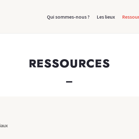
Qui sommes-nous ?
Les lieux
Ressou
RESSOURCES
_
iaux