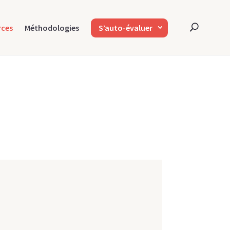
rces
Méthodologies
S’auto-évaluer