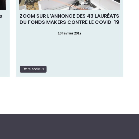
preuve d’un engagement solidaire
admirable, souvent bénévolement.
s
ZOOM SUR L’ANNONCE DES 43 LAURÉATS
DU FONDS MAKERS CONTRE LE COVID-19
Article
Type de ressource:
Effets sociaux
Thématique:
10 février 2017
Lire la suite
Effets sociaux