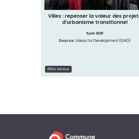
Article
Type de ressource:
Effets sociaux
Thématique:
Villes : repenser la valeur des projet
d’urbanisme transitionnel
9 juin 2020
Source:
Ideas for Development (ID4D)
Lire la suite
Effets sociaux