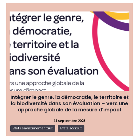
Le cycle 2023 des petits déjeuners de la mesure
d’impact, organisé par Convergences, l’Avise et
Improve et auquel Commune Mesure a participé,
a permis d’aboutir à un livrable sur la mise en
oeuvre d’une approche globale de la mesure
d’impact. 4 nouvelles dimensions (la prise en
compte du genre, l’impact démocratique,
territorial et sur la […]
Guide et outil pour s'évaluer
Type de ressource:
Effets environnementaux, Effets
Thématique:
sociaux
Intégrer le genre, la démocratie, le territoire et
la biodiversité dans son évaluation – Vers une
approche globale de la mesure d’impact
11 septembre 2023
Lire la suite
Effets environnementaux
Effets sociaux