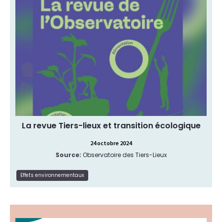
Tiers-Lieux vous immerge dans les coulisses des
tiers-lieux mobilisés pour la transition écologique,
au travers de portraits d’initiatives, d’interviews et
de décryptages réalisés par des chercheurs,
praticiens, journalistes et acteurs publics, autour
de trois grandes thématiques : expérimentation
durable, alimentation et fabrication locale.
Article
Type de ressource:
Effets environnementaux
Thématique:
La revue Tiers-lieux et transition écologique
24 octobre 2024
Source:
Observatoire des Tiers-Lieux
Lire la suite
Effets environnementaux