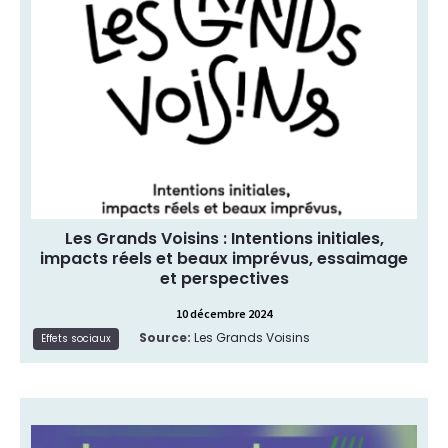
des cinq années d’expérience, du point de vue
des trois coordinateurs et gestionnaires du site, et
de donner l’élan et l’envie à d’autres de se lancer
pour essayer de contribuer à construire des
formes nouvelles de cohabitations en ville.
Evaluation et bilan d’impact
Type de ressource:
Effets sociaux
Thématique:
Les Grands Voisins : Intentions initiales,
impacts réels et beaux imprévus, essaimage
et perspectives
10 décembre 2024
Source:
Les Grands Voisins
Lire la suite
Effets sociaux
Avec cette première revue, l’Observatoire des