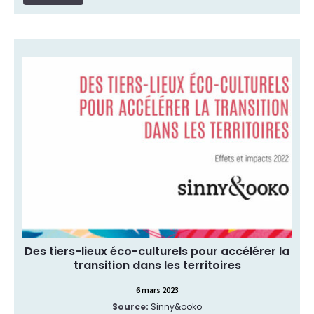
Cette semaine on découvre le travail que
Sinny&Ooko, opérateur de tiers-lieux éco-
culturels, a mené pour évaluer les effets de ses
lieux tant sur d’un point de vue économique, que
social, environnemental et sociétal.
https://communemesure.fr/ressources/ Depuis
plusieurs années, Sinny&Ooko gère et
accompagne plusieurs tiers-lieux éco-culturels
un peu partout en France, et se pose en parallèle
[…]
Evaluation et bilan d’impact
Type de ressource:
Effets sociaux
Thématique:
Des tiers-lieux éco-culturels pour accélérer la
transition dans les territoires
6 mars 2023
Source:
Sinny&ooko