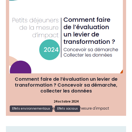
Le cycle 2024 des petits déjeuners de la mesure
d'impact, organisé par Convergences, l'Avise et
Improve et auquel Commune Mesure a participé,
a permis d'aboutir à un livrable sur la notion de
transformation liée à l’évaluation. L'outil prend la
forme de deux fiches – Concevoir et définir sa
démarche et Mener son évaluation et collecter
les données, pour aider les structures qui
souhaiteraient se lancer dans cette démarche
d’apprentissage grâce à l’évaluation.
Guide et outil pour s'évaluer
Type de ressource:
Effets environnementaux, Effets
Thématique:
sociaux
Comment faire de l’évaluation un levier de
transformation ? Concevoir sa démarche,
collecter les données
24 octobre 2024
Source:
Petits déjeuners de la mesure d'impact
Lire la suite
Effets environnementaux
Effets sociaux