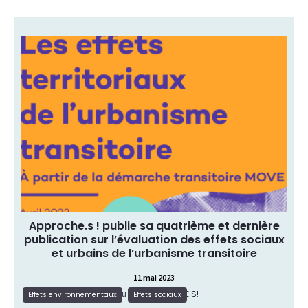
Cette publication porte un regard plus attentif
aux effets territoriaux des projets transitoires, en
partant de la démarche MOVE portée par
l’aménageur Euroméditerranée. Au-delà de
toutes ses singularités, il est intéressant de
constater combien ce projet est révélateur des
évolutions de l’urbanisme transitoire en France
ces dernières années. Après le temps de
l’émergence, celui de […]
Article
Type de ressource:
Effets environnementaux, Effets
Thématique:
sociaux
Approche.s ! publie sa quatrième et dernière
publication sur l’évaluation des effets sociaux
et urbains de l’urbanisme transitoire
11 mai 2023
Source:
APPROCHE.S!
Lire la suite
Effets environnementaux
Effets sociaux