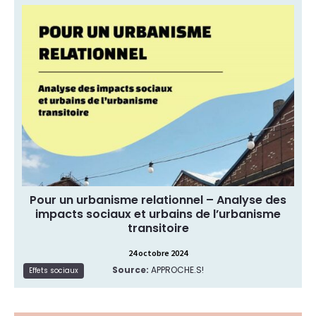
Comment évaluer les impacts sociaux de
l’urbanisme transitoire sur le territoire ? • Au-delà
des indicateurs quantitatifs, quels critères pour
qualifier ce que l’urbanisme transitoire produit en
terme de richesse sociale ? • En quoi l’urbanisme
transitoire peut-il constituer un outil de stratégie
territoriale ? - Approche.s ! 2021
Article, Bibliographie
Type de ressource:
académique
Effets sociaux
Thématique:
Pour un urbanisme relationnel – Analyse des
impacts sociaux et urbains de l’urbanisme
transitoire
24 octobre 2024
Source:
APPROCHE.S!
Lire la suite
Effets sociaux