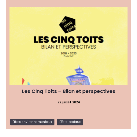
En 2018 débute l’aventure collective des Cinq
Toits...Après cinq ans d’expérimentation, l’horizon
de sa fermeture a offert aux porteurs de projet
l’opportunité de prendre du recul sur ce qui
constitue l’une de leurs plus belles expériences en
termes d’hospitalité et de vivre ensemble dans un
contexte d'urbanisme transitoire...Fondé sur un
travail de recherche externe, ce bilan synthétise
les grands enseignements du projet et propose
une grille d'indicateurs qui peut aussi soutenir
l’analyse de futurs tiers-lieux solidaires.
Evaluation et bilan d’impact
Type de ressource:
Effets environnementaux, Effets
Thématique:
Les Cinq Toits – Bilan et perspectives
sociaux
22 juillet 2024
Lire la suite
Effets environnementaux
Effets sociaux