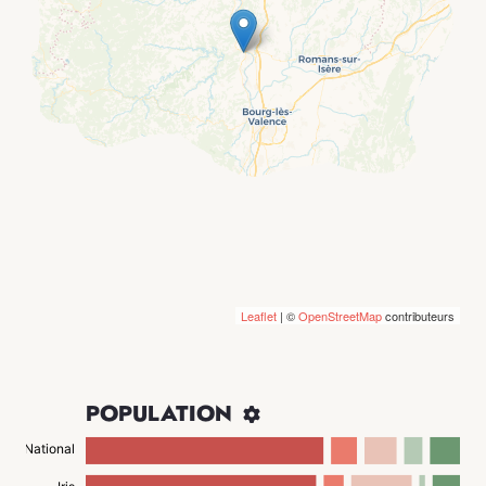
Leaflet
| ©
OpenStreetMap
contributeurs
POPULATION

National