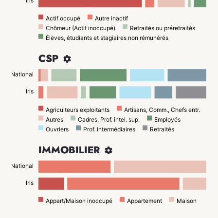
Iris
Actif occupé
Autre inactif
Chômeur (Actif inoccupé)
Retraités ou préretraités
Élèves, étudiants et stagiaires non rémunérés
CSP

National
Iris
Agriculteurs exploitants
Artisans, Comm., Chefs entr.
Autres
Cadres, Prof. intel. sup.
Employés
Ouvriers
Prof. intermédiaires
Retraités
IMMOBILIER

National
Iris
Appart/Maison inoccupé
Appartement
Maison