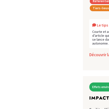
Référentie
Tiers-lieux
Le tip
Courte et a
d’article qu
se lance da
autonomie.
Découvrir 
Effets env
IMPACT