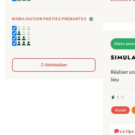
MOBILISATION PARTIES PRENANTES
Effets env
SIMUL
↺ Réinitialiser
Réaliser u
lieu
Visuel
Le tip