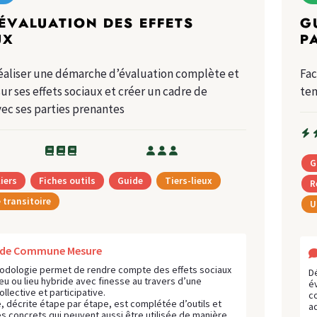
ÉVALUATION DES EFFETS
G
UX
P
réaliser une démarche d’évaluation complète et
Fac
sur ses effets sociaux et créer un cadre de
te
ec ses parties prenantes
G
iers
Fiches outils
Guide
Tiers-lieux
R
transitoire
U
s de Commune Mesure
odologie permet de rendre compte des effets sociaux
D
lieu ou lieu hybride avec finesse au travers d’une
é
llective et participative.
c
 décrite étape par étape, est complétée d’outils et
a
ès concrets qui peuvent aussi être utilisée de manière