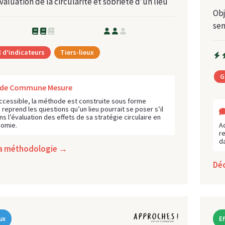
évaluation de la circularité et sobriété d’un lieu
Obj
sen
l d’indicateurs
Tiers-lieux
G
s de Commune Mesure
ccessible, la méthode est construite sous forme
i reprend les questions qu’un lieu pourrait se poser s’il
ns l’évaluation des effets de sa stratégie circulaire en
nomie.
A
r
d
la méthodologie →
Dé
ux
E