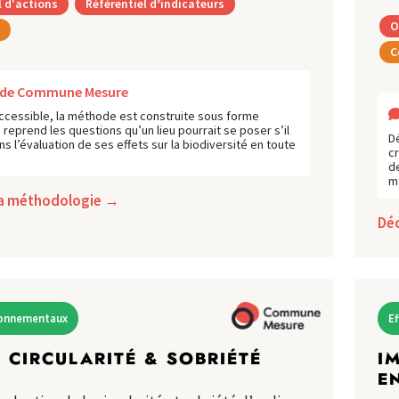
l d'actions
Référentiel d’indicateurs
O
C
s de Commune Mesure
ccessible, la méthode est construite sous forme
i reprend les questions qu’un lieu pourrait se poser s’il
D
ns l’évaluation de ses effets sur la biodiversité en toute
cr
de
m
la méthodologie →
Dé
ironnementaux
E
 CIRCULARITÉ & SOBRIÉTÉ
I
E