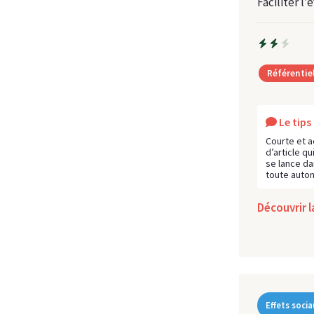
Faciliter l’
Référentie
Le tip
Courte et a
d’article qu
se lance da
toute auto
Découvrir 
Effets socia