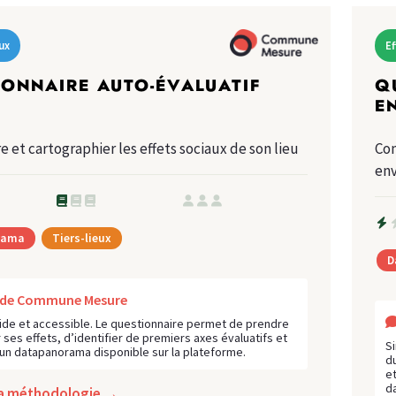
ux
E
ONNAIRE AUTO-ÉVALUATIF
Q
L
E
et cartographier les effets sociaux de son lieu
Com
env
rama
Tiers-lieux
D
s de Commune Mesure
ide et accessible. Le questionnaire permet de prendre
r ses effets, d’identifier de premiers axes évaluatifs et
S
 un datapanorama disponible sur la plateforme.
du
e
d
la méthodologie →