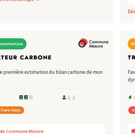
Dé
ironnementaux
E
ATEUR CARBONE
T
ne première estimation du bilan carbone de mon
Fav
dyn
Tiers-lieux
G
s de Commune Mesure