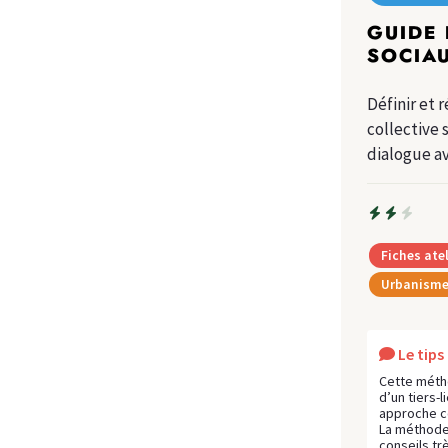
GUIDE 
SOCIA
Définir et 
collective 
dialogue av
Fiches atel
Urbanisme 
Le tip
Cette méth
d’un tiers-
approche co
La méthode,
conseils tr