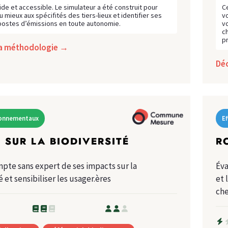
ide et accessible. Le simulateur a été construit pour
C
u mieux aux spécifités des tiers-lieux et identifier ses
vo
postes d’émissions en toute autonomie.
vo
c
pr
la méthodologie →
Dé
ironnementaux
Ef
 SUR LA BIODIVERSITÉ
RC
pte sans expert de ses impacts sur la
Éva
é et sensibiliser les usager.ères
et 
che