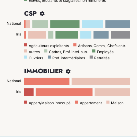
Élèves, étudiants et stagiaires non rémunérés
CSP

National
Iris
Agriculteurs exploitants
Artisans, Comm., Chefs entr.
Autres
Cadres, Prof. intel. sup.
Employés
Ouvriers
Prof. intermédiaires
Retraités
IMMOBILIER

National
Iris
Appart/Maison inoccupé
Appartement
Maison