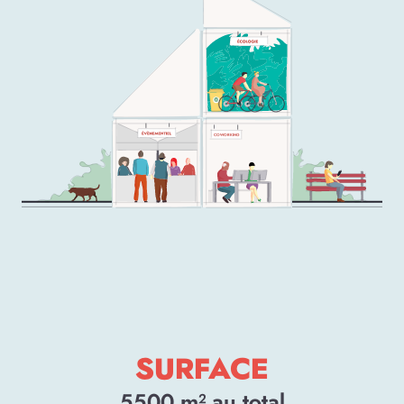
COWORKING
SURFACE
5500
m² au total