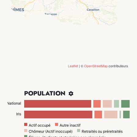
Leaflet
| ©
OpenStreetMap
contributeurs
POPULATION

National
Iris
Actif occupé
Autre inactif
Chômeur (Actif inoccupé)
Retraités ou préretraités