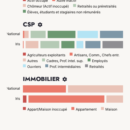
Actif occupé
Autre inactif
Chômeur (Actif inoccupé)
Retraités ou préretraités
Élèves, étudiants et stagiaires non rémunérés
CSP

National
Iris
Agriculteurs exploitants
Artisans, Comm., Chefs entr.
Autres
Cadres, Prof. intel. sup.
Employés
Ouvriers
Prof. intermédiaires
Retraités
IMMOBILIER

National
Iris
Appart/Maison inoccupé
Appartement
Maison