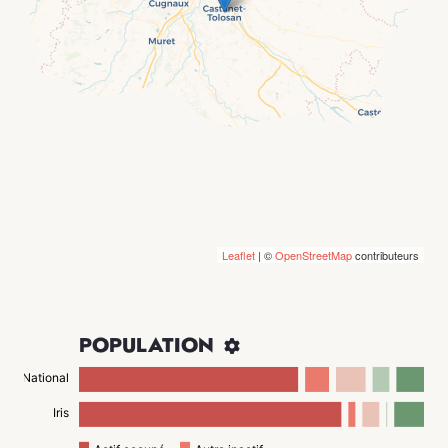
Leaflet
| ©
OpenStreetMap
contributeurs
POPULATION

National
Iris