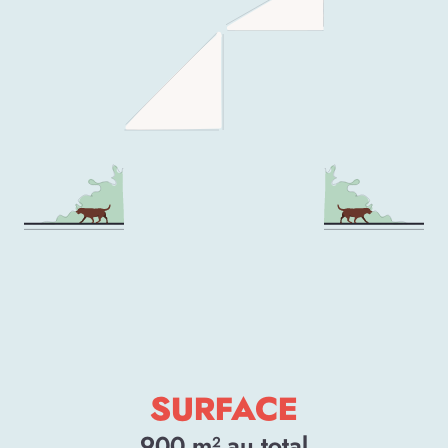
SURFACE
900
m² au total