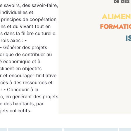
avoirs, des savoir-faire,
individuelles et
ALIMEN
 principes de coopération,
ins et du vivant tout en
FORMATI
 dans la filière culturelle.
I
rois axes : -
- Générer des projets
storique de contribuer au
ité économique et à
éclinent en objectifs
 et encourager l’initiative
ccès à des ressources et
: - Concourir à la
lic, en générant des projets
ie des habitants, par
ets collectifs.