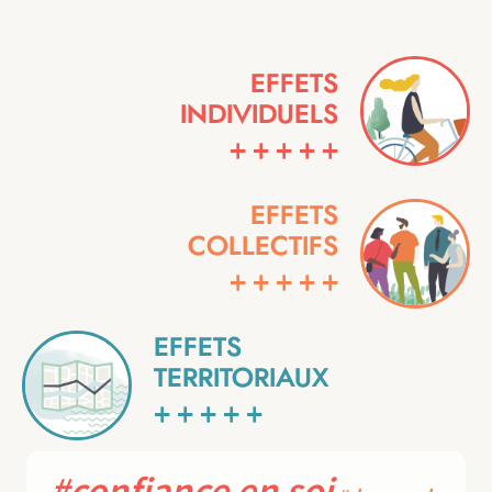
EFFETS
INDIVIDUELS
+
+
+
+
+
EFFETS
COLLECTIFS
+
+
+
+
+
EFFETS
TERRITORIAUX
+
+
+
+
+
#confiance en soi