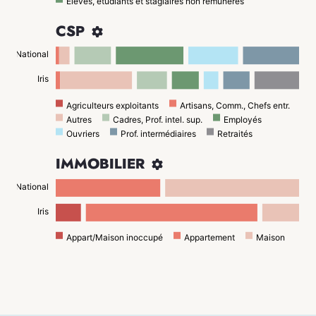
Élèves, étudiants et stagiaires non rémunérés
CSP

National
Iris
Agriculteurs exploitants
Artisans, Comm., Chefs entr.
Autres
Cadres, Prof. intel. sup.
Employés
Ouvriers
Prof. intermédiaires
Retraités
IMMOBILIER

National
Iris
Appart/Maison inoccupé
Appartement
Maison