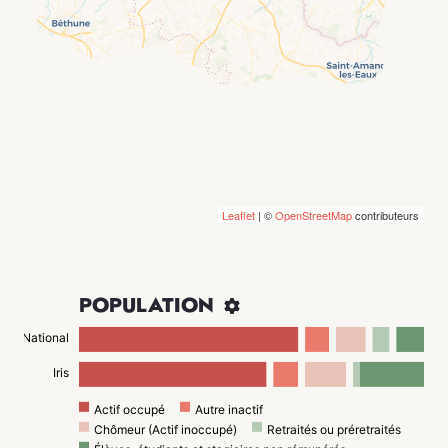
Leaflet
| ©
OpenStreetMap
contributeurs
POPULATION

National
Iris
Actif occupé
Autre inactif
Chômeur (Actif inoccupé)
Retraités ou préretraités