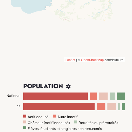
Leaflet
| ©
OpenStreetMap
contributeurs
POPULATION

National
Iris
Actif occupé
Autre inactif
Chômeur (Actif inoccupé)
Retraités ou préretraités
Élèves, étudiants et stagiaires non rémunérés