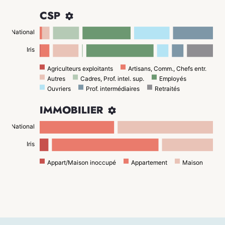
CSP

National
Iris
Agriculteurs exploitants
Artisans, Comm., Chefs entr.
Autres
Cadres, Prof. intel. sup.
Employés
Ouvriers
Prof. intermédiaires
Retraités
IMMOBILIER

National
Iris
Appart/Maison inoccupé
Appartement
Maison