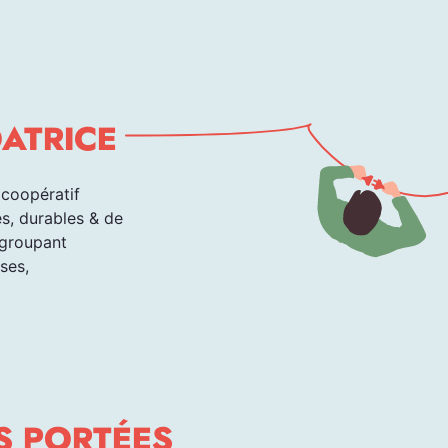
DATRICE
 coopératif
es, durables & de
egroupant
ses,
S PORTÉES