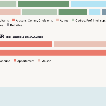
oitants
Artisans, Comm., Chefs entr.
Autres
Cadres, Prof. intel. sup.
res
Retraités
ER

CHANGER LA COMPARAISON
noccupé
Appartement
Maison