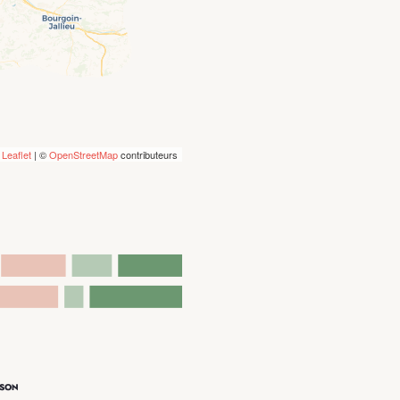
Leaflet
| ©
OpenStreetMap
contributeurs
ISON