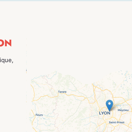
ON
ique,