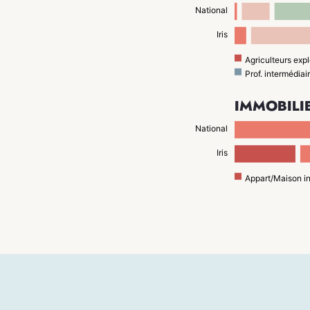
National
Iris
Agriculteurs expl
Prof. intermédiai
IMMOBILI
National
Iris
Appart/Maison i