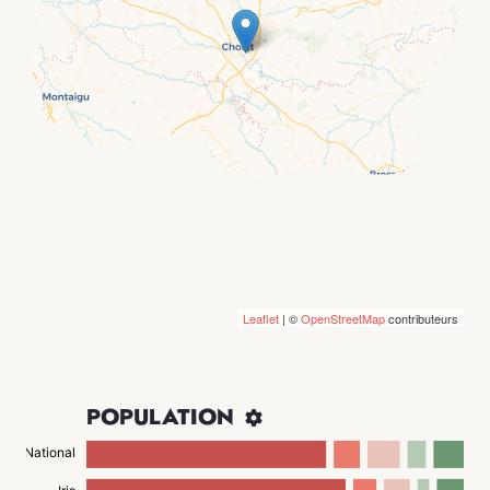
Leaflet
| ©
OpenStreetMap
contributeurs
POPULATION

National