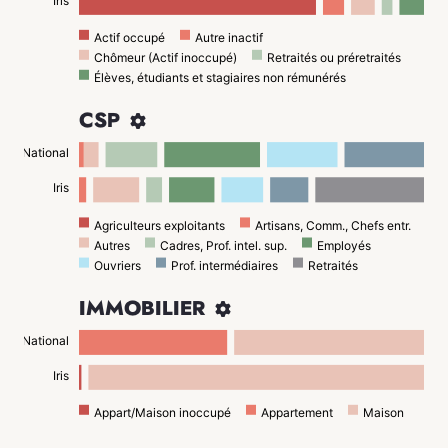
Iris
Actif occupé
Autre inactif
Chômeur (Actif inoccupé)
Retraités ou préretraités
Élèves, étudiants et stagiaires non rémunérés
CSP

National
Iris
Agriculteurs exploitants
Artisans, Comm., Chefs entr.
Autres
Cadres, Prof. intel. sup.
Employés
Ouvriers
Prof. intermédiaires
Retraités
IMMOBILIER

National
Iris
Appart/Maison inoccupé
Appartement
Maison