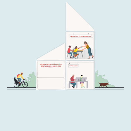
INCUBATION / ACCÉLÉRATEURS
COWORKING
DENTREPRISES INNOVANTES