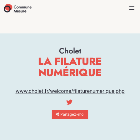
Cholet
LA FILATURE
NUMÉRIQUE
www.cholet.fr/welcome/filaturenumerique.php
Partagez-moi