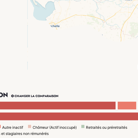
ON

CHANGER LA COMPARAISON
Autre inactif
Chômeur (Actif inoccupé)
Retraités ou préretraités
s et stagiaires non rémunérés