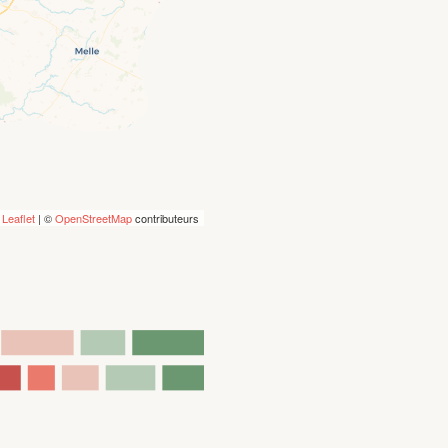
Leaflet
| ©
OpenStreetMap
contributeurs