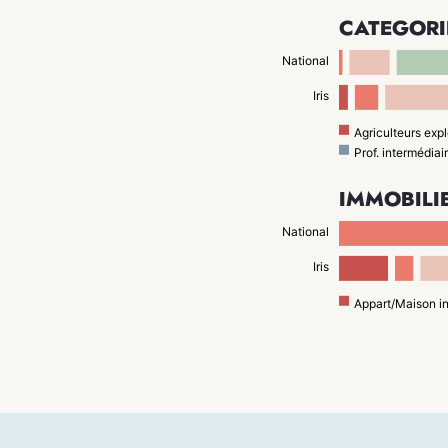
CATÉGORI
National
Iris
Agriculteurs expl
Prof. intermédiai
IMMOBILI
National
Iris
Appart/Maison i