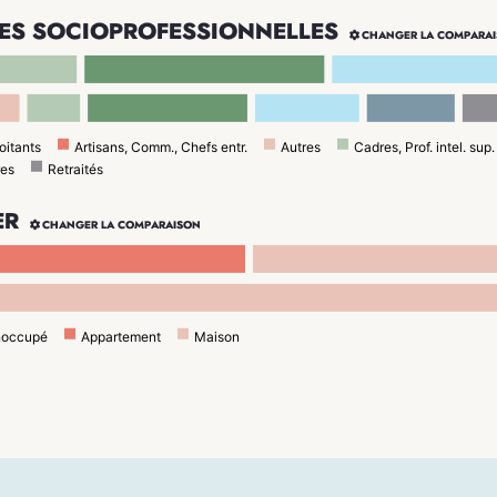
ES SOCIOPROFESSIONNELLES

CHANGER LA COMPARA
oitants
Artisans, Comm., Chefs entr.
Autres
Cadres, Prof. intel. sup.
res
Retraités
ER

CHANGER LA COMPARAISON
noccupé
Appartement
Maison