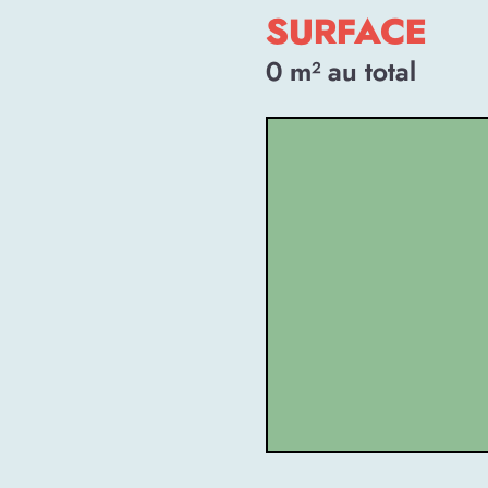
SURFACE
0
m² au total