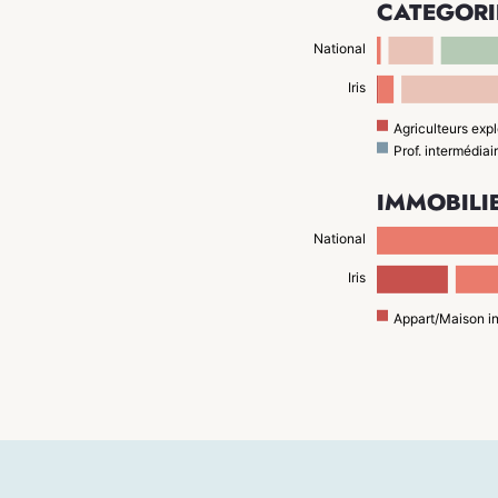
CATÉGORI
National
Iris
Agriculteurs expl
Prof. intermédiai
IMMOBILI
National
Iris
Appart/Maison i