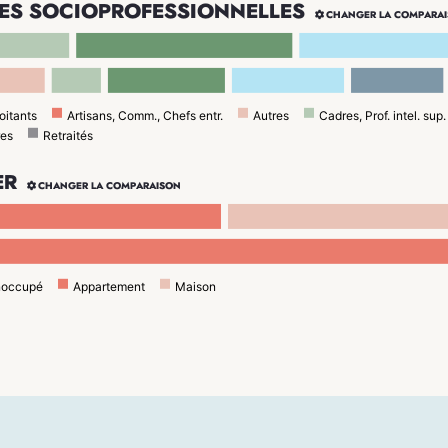
ES SOCIOPROFESSIONNELLES

CHANGER LA COMPARA
oitants
Artisans, Comm., Chefs entr.
Autres
Cadres, Prof. intel. sup.
res
Retraités
ER

CHANGER LA COMPARAISON
noccupé
Appartement
Maison