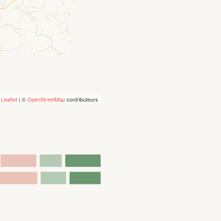
Leaflet
| ©
OpenStreetMap
contributeurs