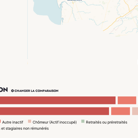
ON

CHANGER LA COMPARAISON
Autre inactif
Chômeur (Actif inoccupé)
Retraités ou préretraités
s et stagiaires non rémunérés