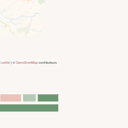
Leaflet
| ©
OpenStreetMap
contributeurs