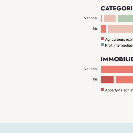
CATÉGORI
National
Iris
Agriculteurs expl
Prof. intermédiai
IMMOBILI
National
Iris
Appart/Maison i