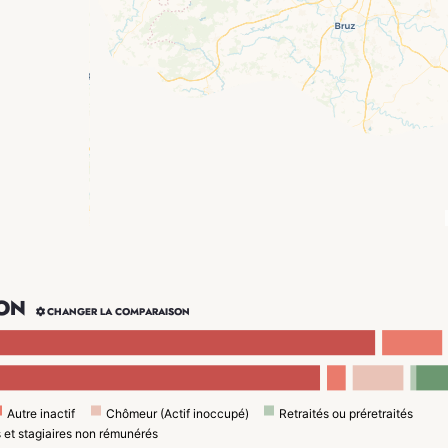
ON

CHANGER LA COMPARAISON
Autre inactif
Chômeur (Actif inoccupé)
Retraités ou préretraités
s et stagiaires non rémunérés