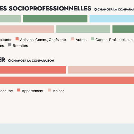
ES SOCIOPROFESSIONNELLES

CHANGER LA COMPARA
oitants
Artisans, Comm., Chefs entr.
Autres
Cadres, Prof. intel. sup.
res
Retraités
ER

CHANGER LA COMPARAISON
noccupé
Appartement
Maison