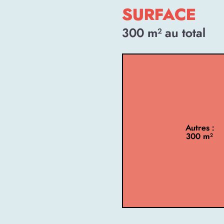
SURFACE
300
m² au total
Autres :
300 m²