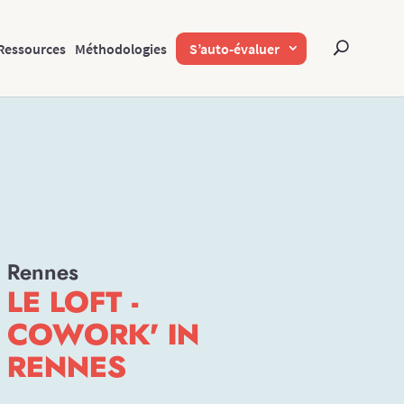
Ressources
Méthodologies
S’auto-évaluer
Rennes
LE LOFT -
COWORK' IN
RENNES