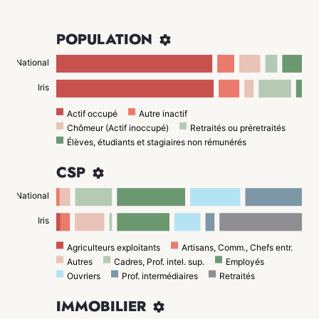
POPULATION

National
Iris
Actif occupé
Autre inactif
Chômeur (Actif inoccupé)
Retraités ou préretraités
Élèves, étudiants et stagiaires non rémunérés
CSP

National
Iris
Agriculteurs exploitants
Artisans, Comm., Chefs entr.
Autres
Cadres, Prof. intel. sup.
Employés
Ouvriers
Prof. intermédiaires
Retraités
IMMOBILIER
