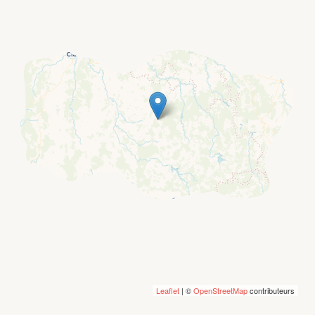
Leaflet
| ©
OpenStreetMap
contributeurs