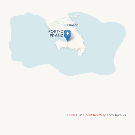
Leaflet
| ©
OpenStreetMap
contributeurs