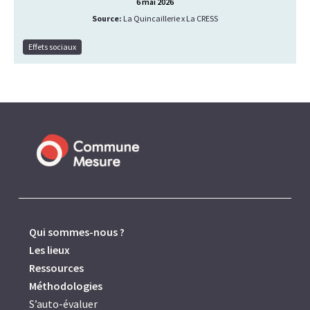
6 mai 2026
Source:
La Quincaillerie x La CRESS
Effets sociaux
Lire la suite
Qui sommes-nous ?
Les lieux
Ressources
Méthodologies
S’auto-évaluer