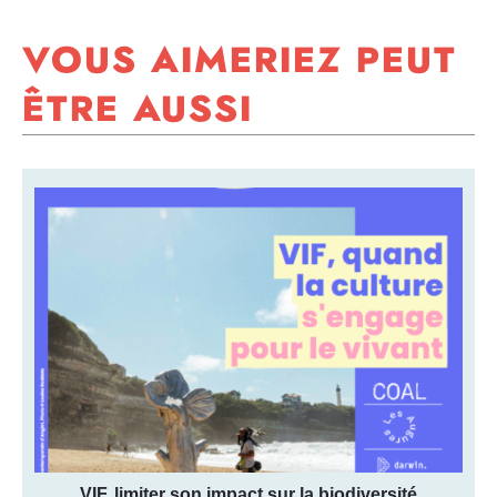
VOUS AIMERIEZ PEUT
ÊTRE AUSSI
VIF, pour Vivante Inspirante et Fertile, accompagne les
professionnel.le.s de la culture sur le champs de la
biodiversité. Courant 2025, VIF a publié 2 outils
accessibles et open-source, pour aider les organisations
culturelles à limiter leurs impacts sur la biodiversité,
intégrer le vivant dans leurs stratégies et projets : un
calculateur, outil d’auto-évaluation des […]
Guide et outil pour s'évaluer
Type de ressource:
Effets environnementaux
Thématique:
VIF, limiter son impact sur la biodiversité