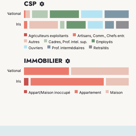
CSP

National
Iris
Agriculteurs exploitants
Artisans, Comm., Chefs entr.
Autres
Cadres, Prof. intel. sup.
Employés
Ouvriers
Prof. intermédiaires
Retraités
IMMOBILIER

National
Iris
Appart/Maison inoccupé
Appartement
Maison