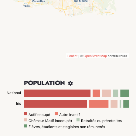
Leaflet
| ©
OpenStreetMap
contributeurs
POPULATION

National
Iris
Actif occupé
Autre inactif
Chômeur (Actif inoccupé)
Retraités ou préretraités
Élèves, étudiants et stagiaires non rémunérés