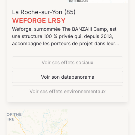
contributeurs
La Roche-sur-Yon (85)
WEFORGE LRSY
Weforge, surnommée The BANZAIII Camp, est
une structure 100 % privée qui, depuis 2013,
accompagne les porteurs de projet dans leur
réussite en mettant à leur disposition des locaux
et en organisant régulièrement des événements
Voir ses effets sociaux
networking et des workshops thématiques, des
mises en relation avec des réseaux
Voir son datapanorama
d’entrepreneurs, de clients, d’investisseurs et de
prestataires.
Voir ses effets environnementaux