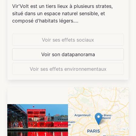
Vir'Volt est un tiers lieux à plusieurs strates,
situé dans un espace naturel sensible, et
composé d'habitats légers.
- Un tiers lieu Ecologique :
Voir ses effets sociaux
La protection de l’environnement est une des
valeurs phare du projet de l’association Vir’Volt.
Voir son datapanorama
Les matériaux habitats légers sont choisis de
manière écologique, les phases de
Voir ses effets environnementaux
constructions participatives furent également
l’occasion de mettre en place des activités de
sensibilisation au
développement durable. L’aspect écologique est
une signature du Tiers-Lieu que Vir’Volt oeuvre
à mettre en place.
La construction participative continue, en Juillet
2023, la quatrième Yourte d’accueil du site sera
finalisée, toujours au travers d’initiatives