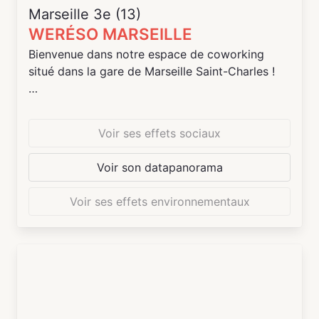
Marseille 3e (13)
WERÉSO MARSEILLE
Bienvenue dans notre espace de coworking
situé dans la gare de Marseille Saint-Charles !
Un lieu professionnel et chaleureux, décoré par
le street-artist de renom Thierry Noir qui a fait
Voir ses effets sociaux
de nombreuses fresques à l'intérieur des
espaces.
Voir son datapanorama
Bénéficiez de l'accueil réservé à nos coworkers
Voir ses effets environnementaux
et des espaces partagés pour vous détendre
lors de vos pauses. Profitez de nombreux
équipements et services pour travailler dans les
meilleures conditions dans notre espace
moderne et convivial. Idéalement situé à
l'intérieur de la gare, notre espace bénéficie de
la proximité des transports en commun locaux,