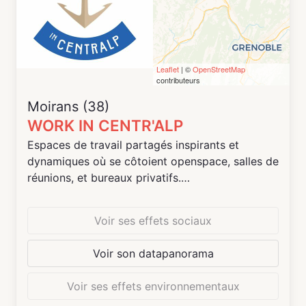
Leaflet
| ©
OpenStreetMap
contributeurs
Moirans (38)
WORK IN CENTR'ALP
Espaces de travail partagés inspirants et
dynamiques où se côtoient openspace, salles de
réunions, et bureaux privatifs.
Pour une heure, une journée, une année... une
seule règle : la flexibilité !
Voir ses effets sociaux
Venez découvrir notre espace au cœur de
Centr'Alp !
Voir son datapanorama
Work in Centr'Alp, c'est un lieu propice aux
Voir ses effets environnementaux
échanges et à l'innovation, construit autour