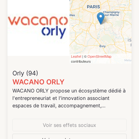
de jeux vidéos (Scratch / Unity)...
Leaflet
| ©
OpenStreetMap
contributeurs
Orly (94)
WACANO ORLY
WACANO ORLY propose un écosystème dédié à
l'entrepreneuriat et l'innovation associant
espaces de travail, accompagnement,
communauté entrepreneuriale et de nombreux
espaces de convivialité.
Voir ses effets sociaux
Les espaces à disposition recouvrent des
bureaux fermés (4,6,8 ou 12 postes), des postes