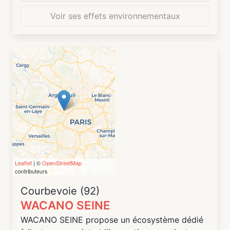
Voir ses effets environnementaux
- Stages vacances numériques : Coding,
robotique, Modélisation et impression 3D,
logiciels multimédias photos/vidéo, Musique
Assistée par Ordinateur, cyber sécurité, création
de jeux vidéos (Scratch / Unity)...
Leaflet
| ©
OpenStreetMap
contributeurs
Courbevoie (92)
WACANO SEINE
WACANO SEINE propose un écosystème dédié