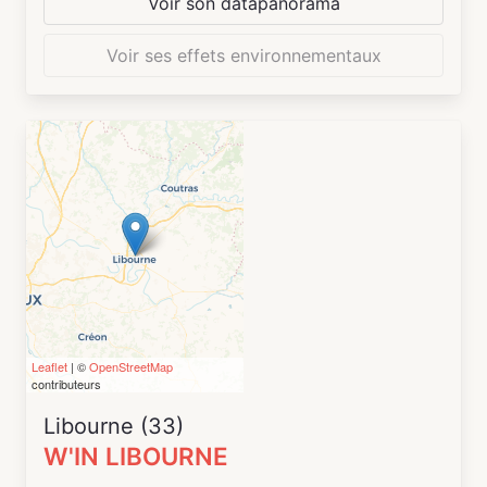
Voir son datapanorama
de travail ouverts, des salles de réunions, des
blabla box, des coins salons, des tisaneries...
Voir ses effets environnementaux
L'accès aux espaces est possible en format
24/7.
Localisé au sein de la plateforme aéroportuaire
d'ORLY, WACANO ORLY bénéficie d'excellentes
conditions d'accès (autoroute, tramway, RER) et
est une porte pour les activités internationales
Enfin WACANO ORLY fait partie du groupe
WACANO (filiale de la CCI Paris Île de France) et
dispose de nombreuses implantations en Île de
France (Paris, Courbevoie, Roissy, Cergy, ...)
accessibles aux membres de la communauté
des WACAPRENEURS
Leaflet
| ©
OpenStreetMap
contributeurs
Libourne (33)
W'IN LIBOURNE