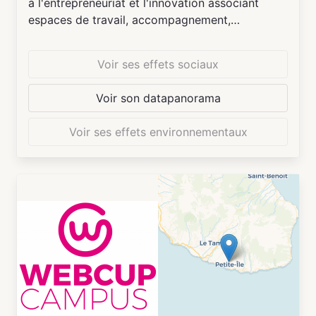
à l'entrepreneuriat et l'innovation associant
espaces de travail, accompagnement,
communauté entrepreneurial et de nombreux
espaces et services de convivialité (auditorium,
Voir ses effets sociaux
restauration, conciergerie, salles de sport,
espaces de détentes, parkings ...)
Voir son datapanorama
Les espaces à disposition recouvrent des
bureaux fermés (4,6,8 ou 12 postes), des postes
Voir ses effets environnementaux
de travail ouverts, des salles de réunions, des
blabla box, des coins salons, des tisaneries...
L'accès aux espaces est possible en format
24/7.
Localisé au pied de La Défense à 10mn du
métro Esplanade, WACANO SEINE bénéficie
d'une superbe vue sur la Seine et sur l'île de la
Jatte.
Enfin WACANO SEINE fait partie du groupe
WACANO (filiale de la CCI Paris Île de France) et
dispose de nombreuses implantations en Île de