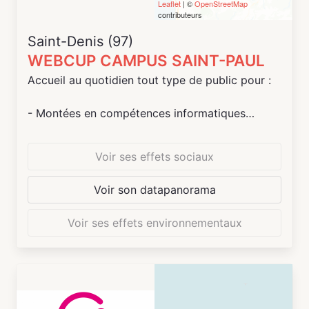
Leaflet
| ©
OpenStreetMap
contributeurs
Saint-Denis (97)
WEBCUP CAMPUS SAINT-PAUL
Accueil au quotidien tout type de public pour :
- Montées en compétences informatiques
(initiation)
- Accompagnement aux démarches en ligne
Voir ses effets sociaux
Pour les enfants et les jeunes, dès l'âge de 8 ans
Voir son datapanorama
:
Voir ses effets environnementaux
- Stages vacances numériques : Coding,
robotique, Modélisation et impression 3D,
logiciels multimédias photos/vidéo, Musique
Assistée par Ordinateur, cyber sécurité, création
de jeux vidéos (Scratch / Unity)...