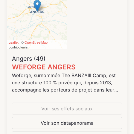
Leaflet
| ©
OpenStreetMap
contributeurs
Angers (49)
WEFORGE ANGERS
Weforge, surnommée The BANZAIII Camp, est
une structure 100 % privée qui, depuis 2013,
accompagne les porteurs de projet dans leur
réussite en mettant à leur disposition des locaux
et en organisant régulièrement des événements
Voir ses effets sociaux
networking et des workshops thématiques, des
mises en relation avec des réseaux
Voir son datapanorama
d’entrepreneurs, de clients, d’investisseurs et de
prestataires.