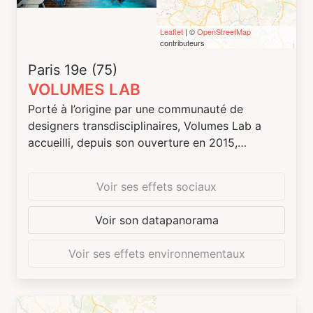
Leaflet
| ©
OpenStreetMap
contributeurs
Paris 19e (75)
VOLUMES LAB
Porté à l’origine par une communauté de
designers transdisciplinaires, Volumes Lab a
accueilli, depuis son ouverture en 2015,
travailleurs indépendants, startups et
associations dans des domaines aussi variés
Voir ses effets sociaux
que l’économie collaborative, le design,
l’urbanisme participatif, la fabrication
Voir son datapanorama
numérique, le design culinaire, l’architecture ou
la production vidéo.
Voir ses effets environnementaux
Les 500m2 d'espaces sont répartis en trois
pôles d'activités, orchestré _au global_ par
Oasis21, mais impliquant **plusieurs parties
prenantes**, qui coopèrent et créent des