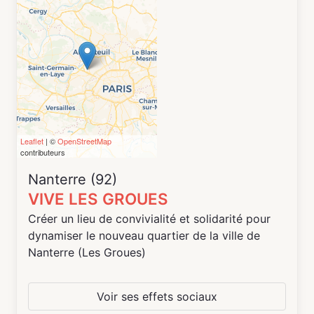
synergies entre elles :
1. Un Pôle coworking : openspace et bureaux
(géré par Oasis21)
2. Un Pôle Fablab : machines et établis pour
artisans designers (géré par l'association
WoMa)
3. Un Pôle Foodlab : des cuisines pro partagées
Leaflet
| ©
OpenStreetMap
et un espace atelier (géré par l'association
contributeurs
Foodlab)
Nanterre (92)
VIVE LES GROUES
Créer un lieu de convivialité et solidarité pour
dynamiser le nouveau quartier de la ville de
Nanterre (Les Groues)
Voir ses effets sociaux