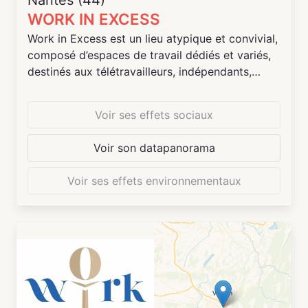
Nantes (44)
WORK IN EXCESS
Work in Excess est un lieu atypique et convivial,
composé d’espaces de travail dédiés et variés,
destinés aux télétravailleurs, indépendants,
startup et petites entreprises : Open space, call
room, salle de réunion, bureaux ouverts ou
Voir ses effets sociaux
fermés, une grande cuisine équipée, un salon
cosy pour se décontracter et une grande
Voir son datapanorama
terrasse extérieure couverte.
Voir ses effets environnementaux