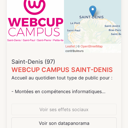
Leaflet
| ©
OpenStreetMap
contributeurs
Saint-Denis (97)
WEBCUP CAMPUS SAINT-DENIS
Accueil au quotidien tout type de public pour :
- Montées en compétences informatiques
(initiation)
- Accompagnement aux démarches en ligne
Voir ses effets sociaux
Pour les enfants et les jeunes, dès l'âge de 8 ans
Voir son datapanorama
: