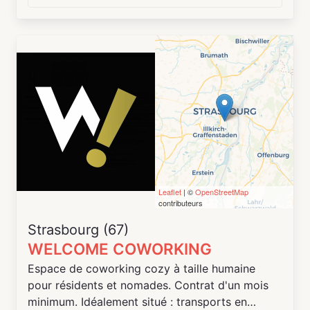
(Université Aix-Marseille et gare routière), en
bas des escaliers de la Halle Honnorat.
Leaflet
| ©
OpenStreetMap
contributeurs
Strasbourg (67)
WELCOME COWORKING
Espace de coworking cozy à taille humaine
pour résidents et nomades. Contrat d'un mois
minimum. Idéalement situé : transports en