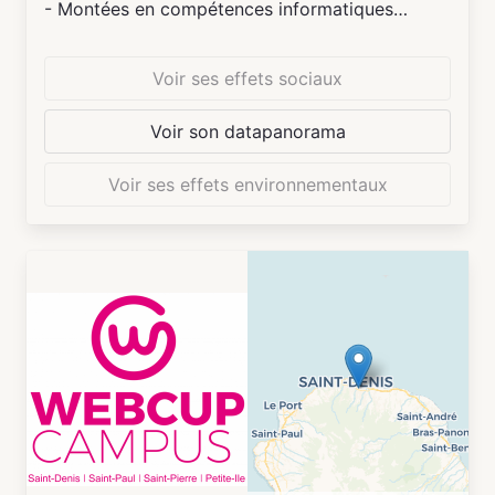
- Montées en compétences informatiques
(initiation)
- Accompagnement aux démarches en ligne
Voir ses effets sociaux
Pour les enfants et les jeunes, dès l'âge de 8 ans
Voir son datapanorama
:
Voir ses effets environnementaux
- Stages vacances numériques : Coding,
robotique, Modélisation et impression 3D,
logiciels multimédias photos/vidéo, Musique
Assistée par Ordinateur, cyber sécurité, création
de jeux vidéos (Scratch / Unity)...