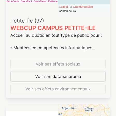
France (Paris, Orly, Roissy, Cergy, ...) accessibles
Leaflet
| ©
OpenStreetMap
aux membres de la communauté des
contributeurs
WACAPRENEURS
Petite-Île (97)
WEBCUP CAMPUS PETITE-ILE
Accueil au quotidien tout type de public pour :
- Montées en compétences informatiques
(initiation)
- Accompagnement aux démarches en ligne
Voir ses effets sociaux
Pour les enfants et les jeunes, dès l'âge de 8 ans
Voir son datapanorama
:
Voir ses effets environnementaux
- Stages vacances numériques : Coding,
robotique, Modélisation et impression 3D,
logiciels multimédias photos/vidéo, Musique
Assistée par Ordinateur, cyber sécurité, création